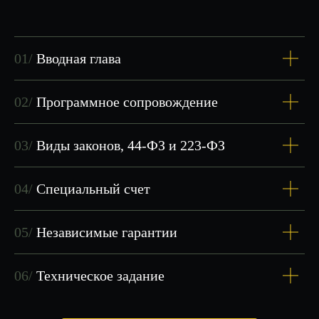
01/
Вводная глава
02/
Программное сопровождение
Я не просто преподаватель
—
я практик с опытом работы
03/
Виды законов, 44-ФЗ и 223-ФЗ
в госзакупках.
04/
Специальный счет
05/
Независимые гарантии
06/
Техническое задание