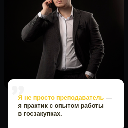
+7
Получить консультацию
Нажимая на кнопку «Получить»
вы соглашаетесь на
обработку персональных
данных
ИП Викторова Тамара Леонидовна
ИНН 616507506359
Работаю на УСН