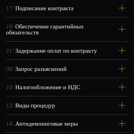
Сроки
Стоимость:
обучения:
35 000 руб.
17/
Подписание контракта
7 дней
19/
Обеспечение гарантийных
Первое занятие бесплатно
—
обязательств
решите, подходит ли вам
обучение
21/
Задержание оплат по контракту
Оплата после первого занятия
Возможна оплата по расчетному
счету
08/
Запрос разъяснений
Заключение договора
10/
Налогообложение и НДС
12/
Виды процедур
14/
Антидемпинговые меры