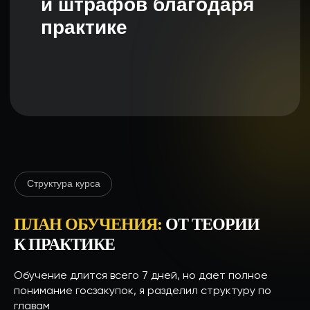
Викторов Дмитрий
С 2017 года я занимаюсь участием
в госзакупках, а с 2018 года параллельно
оказываю тендерное сопровождение для
компаний.
Специализируюсь на закупках в сфере
ремонта, строительства
и благоустройства.
С 2020 года создаю и провожу
индивидуальные курсы обучения тендерам,
помогая предпринимателям освоить
госзакупки с нуля.
ПЛАН ОБУЧЕНИЯ:
ОТ ТЕОРИИ
К ПРАКТИКЕ
Обучение длится всего 7 дней, но дает полное
понимание госзакупок, я разделил структуру по
главам