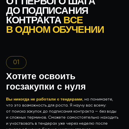
02
Предприниматель,
который хочет расширить
бизнес через тендеры
Госзакупки — это доступный способ увеличить доход
Научитесь выигрывать выгодные
вашего бизнеса.
контракты
и увеличите доход своей компании. Госзакупки
станут для вас стабильным источником заказов.
03
Работаете в сфере
ремонта, строительства
или благоустройства
Эти ниши — мои основные специализации. Я помогу вам
разобраться в особенностях закупок именно в вашей
Получите готовые
отрасли и избежать типичных ошибок.
решения для работы в вашей нише
: от поиска
подходящих закупок до подписания контракта. Я помогу
избежать ошибок, которые часто допускают новички.