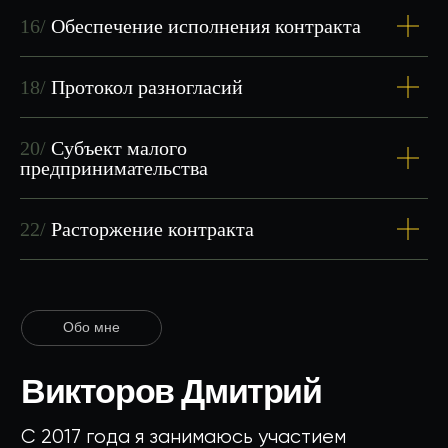
16/
Обеспечение исполнения контракта
18/
Протокол разногласий
20/
Субъект малого
предпринимательства
ЗАПИШИСЬ НА
22/
Расторжение контракта
БЕСПЛАТНОЕ
ЗАНЯТИЕ
Дмитрий перезвонит вам в течение
15 минут в рабочее время
Записаться
Записаться
в WhatsApp
в Telegram