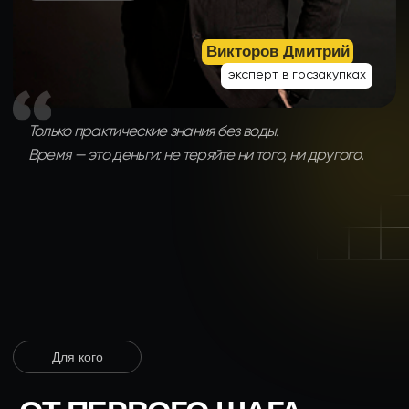
Для кого
ОТ ПЕРВОГО ШАГА
ДО ПОДПИСАНИЯ
КОНТРАКТА
ВСЕ
В ОДНОМ ОБУЧЕНИИ
01
Хотите освоить
госзакупки с нуля
Вы никогда не работали с тендерами
, но понимаете,
что это возможность для роста. Я научу вас всему:
от поиска закупок до подписания контракта — без воды
и сложных терминов. Сможете самостоятельно находить
и участвовать в тендерах уже через неделю после
начала обучения. Больше никаких страхов
и неуверенности — только четкий план действий.