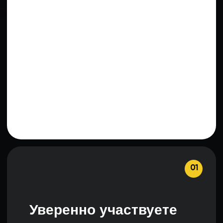
Подавать заявки,
участвовать
в аукционах
05
Избежите ошибок
и штрафов благодаря
практике
Структура курса