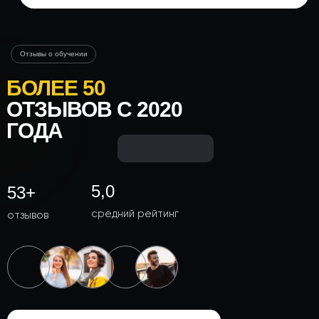
Телефон
+7 (996) 127-63-77
Отзывы о обучении
БОЛЕЕ 50
ОТЗЫВОВ С 2020
Вся представленная на данном сайте информация
ГОДА
носит исключительно информационный характер
и не является публичной офертой, определяемой
положениями ст. 437 ГК РФ. Опубликованная
на данном сайте информация может быть изменена
в любое время без предварительного уведомления.
5,0
Политика конфиденциальности
53+
Разработка сайта
средний рейтинг
отзывов